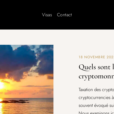
Visas
Contact
18 NOVEMBRE 202
Quels sont l
cryptomonna
Taxation des crypto
cryptocurrencies à 
souvent évoqué sui
Nous examinons ici 