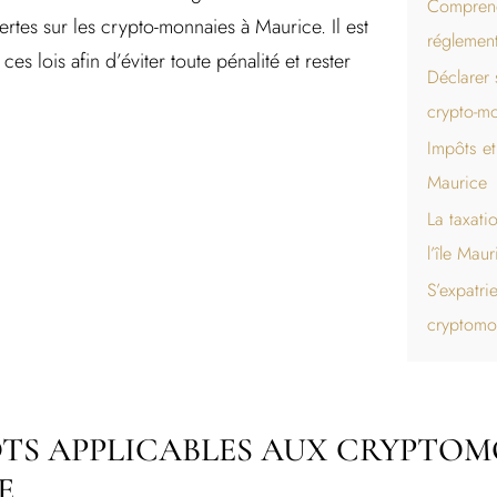
Comprendr
ertes sur les crypto-monnaies à Maurice. Il est
réglement
s lois afin d’éviter toute pénalité et rester
Déclarer 
crypto-m
Impôts et 
Maurice
La taxati
l’île Maur
S’expatri
cryptomo
ÔTS APPLICABLES AUX CRYPTO
E